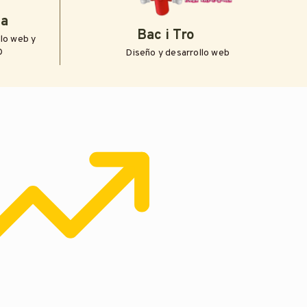
ia
Bac i Tro
llo web y
O
Diseño y desarrollo web