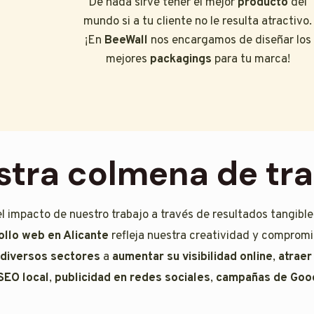
De nada sirve tener el mejor
producto
del
mundo si a tu cliente no le resulta atractivo.
¡En
BeeWall
nos encargamos de diseñar los
mejores
packagings
para tu marca!
tra colmena de tr
el impacto de nuestro trabajo a través de resultados tangibl
ollo web en Alicante
refleja nuestra creatividad y compromis
 diversos sectores
a
aumentar su visibilidad online
,
atraer
SEO local
,
publicidad en redes sociales
,
campañas de Goo