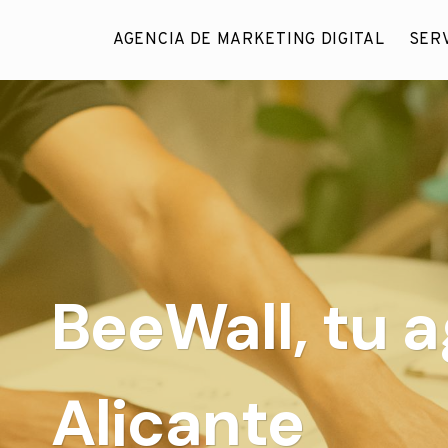
Saltar
al
AGENCIA DE MARKETING DIGITAL
SERV
contenido
BeeWall, tu 
Alicante