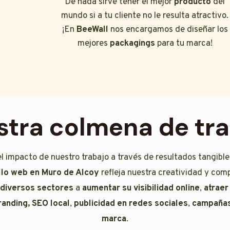
De nada sirve tener el mejor
producto
del
mundo si a tu cliente no le resulta atractivo.
¡En
BeeWall
nos encargamos de diseñar los
mejores
packagings
para tu marca!
tra colmena de tr
el impacto de nuestro trabajo a través de resultados tangibl
ollo web en Muro de Alcoy
refleja nuestra creatividad y comp
 diversos sectores
a
aumentar su visibilidad online
,
atraer
randing, SEO local
,
publicidad en redes sociales
,
campañas
marca
.