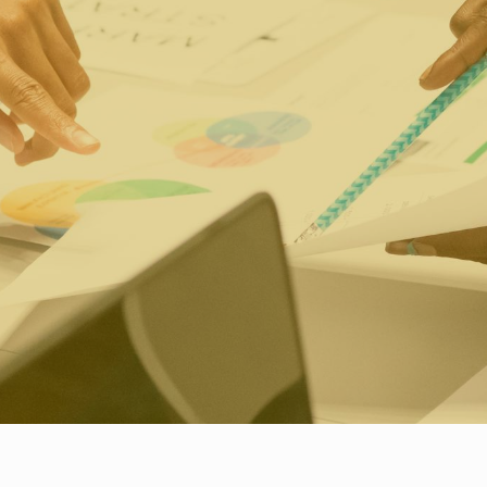
 Social
|