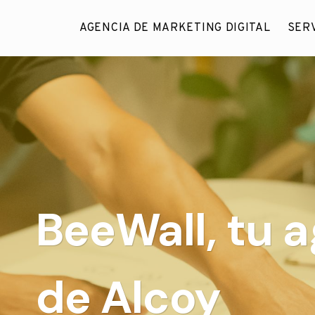
Saltar
al
AGENCIA DE MARKETING DIGITAL
SERV
contenido
BeeWall, tu 
de Alcoy