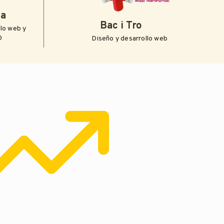
ia
Bac i Tro
llo web y
O
Diseño y desarrollo web